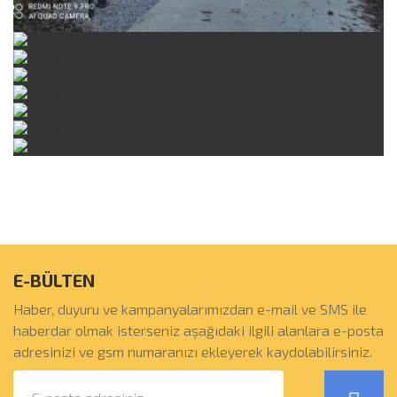
E-BÜLTEN
Haber, duyuru ve kampanyalarımızdan e-mail ve SMS ile
haberdar olmak isterseniz aşağıdaki ilgili alanlara e-posta
adresinizi ve gsm numaranızı ekleyerek kaydolabilirsiniz.