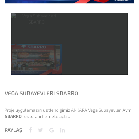
VEGA SUBAYEVLERI SBARRO
Proje uygulamasını üstlendiğimiz ANKARA Vega Subayevleri Avm
SBARRO
restoranı hizmete açtık.
PAYLAŞ