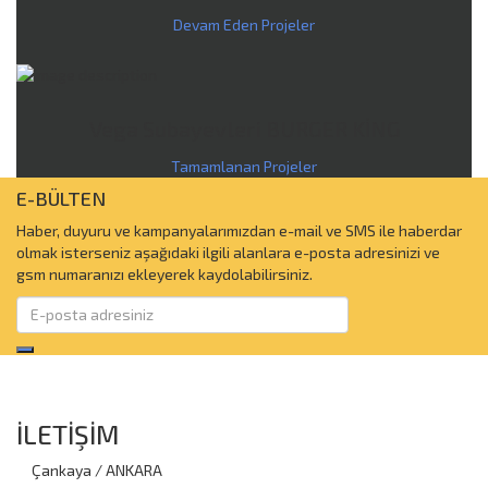
Devam Eden Projeler
Vega Subayevleri BURGER KİNG
Tamamlanan Projeler
E-BÜLTEN
Haber, duyuru ve kampanyalarımızdan e-mail ve SMS ile haberdar
olmak isterseniz aşağıdaki ilgili alanlara e-posta adresinizi ve
gsm numaranızı ekleyerek kaydolabilirsiniz.
İLETİŞİM
Çankaya / ANKARA