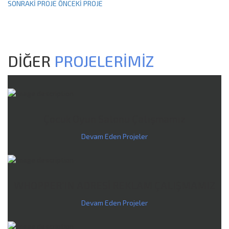
SONRAKİ PROJE
ÖNCEKİ PROJE
DİĞER
PROJELERİMİZ
Çocuk Oyun Salonu Çalışmamız
Devam Eden Projeler
WHOPPER'IN ADRESİ REKLAM ÇALIŞMAMIZ
Devam Eden Projeler